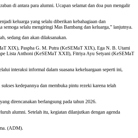
raban di antara para alumni. Ucapan selamat dan doa pun mengalir
jadi keluarga yang selalu diberikan kebahagiaan dan
 semoga selalu mengiringi Mas Bambang dan keluarga,” lanjutnya.
ah, sedang dan akan dilaksanakan.
EMaT XIX), Paspha G. M. Putra (KeSEMaT XIX), Ega N. B. Utami
e Lista Anthoni (KeSEMaT XXII), Fitriya Ayu Setyani (KeSEMaT
ui interaksi informal dalam suasana kekeluargaan seperti ini,
 sukses kedepannya dan membuka pintu rezeki karena telah
ang direncanakan berlangsung pada tahun 2026.
uruh alumni. Setelah itu, kegiatan dilanjutkan dengan agenda
sama. (ADM).