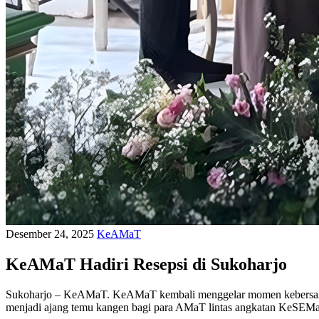
Desember 24, 2025
KeAMaT
KeAMaT Hadiri Resepsi di Sukoharjo
Sukoharjo – KeAMaT. KeAMaT kembali menggelar momen kebersamaan
menjadi ajang temu kangen bagi para AMaT lintas angkatan KeSEMaT 