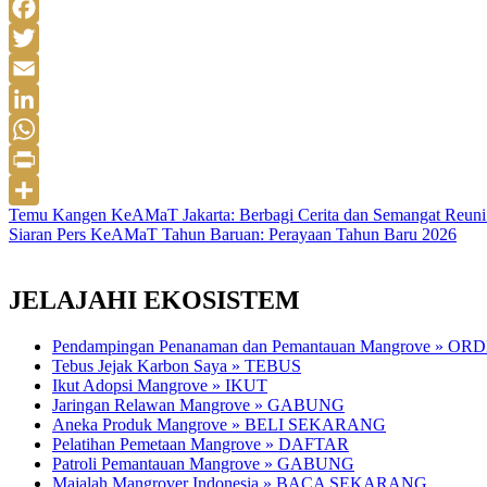
Facebook
Twitter
Email
LinkedIn
WhatsApp
Print
Navigasi
Temu Kangen KeAMaT Jakarta: Berbagi Cerita dan Semangat Reu
Share
Siaran Pers KeAMaT Tahun Baruan: Perayaan Tahun Baru 2026
pos
JELAJAHI EKOSISTEM
Pendampingan Penanaman dan Pemantauan Mangrove » OR
Tebus Jejak Karbon Saya » TEBUS
Ikut Adopsi Mangrove » IKUT
Jaringan Relawan Mangrove » GABUNG
Aneka Produk Mangrove » BELI SEKARANG
Pelatihan Pemetaan Mangrove » DAFTAR
Patroli Pemantauan Mangrove » GABUNG
Majalah Mangrover Indonesia » BACA SEKARANG