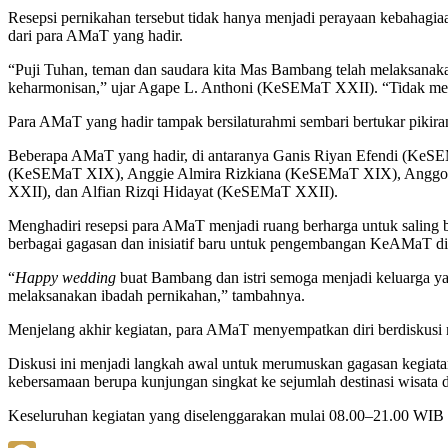
Resepsi pernikahan tersebut tidak hanya menjadi perayaan kebahagia
dari para AMaT yang hadir.
“Puji Tuhan, teman dan saudara kita Mas Bambang telah melaksanaka
keharmonisan,” ujar Agape L. Anthoni (KeSEMaT XXII). “Tidak meny
Para AMaT yang hadir tampak bersilaturahmi sembari bertukar pikira
Beberapa AMaT yang hadir, di antaranya Ganis Riyan Efendi (KeS
(KeSEMaT XIX), Anggie Almira Rizkiana (KeSEMaT XIX), Anggor
XXII), dan Alfian Rizqi Hidayat (KeSEMaT XXII).
Menghadiri resepsi para AMaT menjadi ruang berharga untuk saling be
berbagai gagasan dan inisiatif baru untuk pengembangan KeAMaT d
“
Happy wedding
buat Bambang dan istri semoga menjadi keluarga 
melaksanakan ibadah pernikahan,” tambahnya.
Menjelang akhir kegiatan, para AMaT menyempatkan diri berdiskus
Diskusi ini menjadi langkah awal untuk merumuskan gagasan kegiatan
kebersamaan berupa kunjungan singkat ke sejumlah destinasi wisata d
Keseluruhan kegiatan yang diselenggarakan mulai 08.00–21.00 WIB i