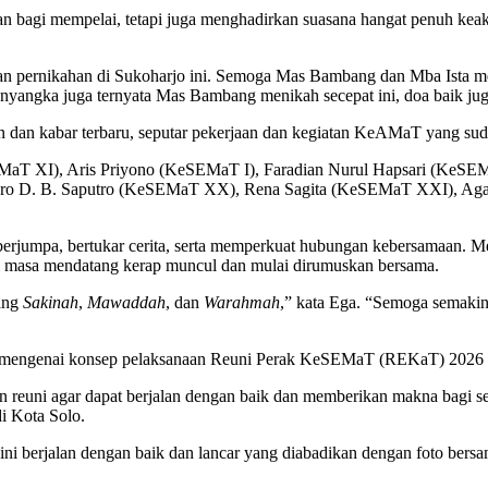
an bagi mempelai, tetapi juga menghadirkan suasana hangat penuh keak
n pernikahan di Sukoharjo ini. Semoga Mas Bambang dan Mba Ista men
angka juga ternyata Mas Bambang menikah secepat ini, doa baik juga
n dan kabar terbaru, seputar pekerjaan dan kegiatan KeAMaT yang sud
EMaT XI), Aris Priyono (KeSEMaT I), Faradian Nurul Hapsari (KeS
o D. B. Saputro (KeSEMaT XX), Rena Sagita (KeSEMaT XXI), Agap
rjumpa, bertukar cerita, serta memperkuat hubungan kebersamaan. Melal
i masa mendatang kerap muncul dan mulai dirumuskan bersama.
yang
Sakinah
,
Mawaddah
, dan
Warahmah
,” kata Ega. “Semoga semakin
i mengenai konsep pelaksanaan Reuni Perak KeSEMaT (REKaT) 2026 y
 reuni agar dapat berjalan dengan baik dan memberikan makna bagi sel
i Kota Solo.
ni berjalan dengan baik dan lancar yang diabadikan dengan foto ber