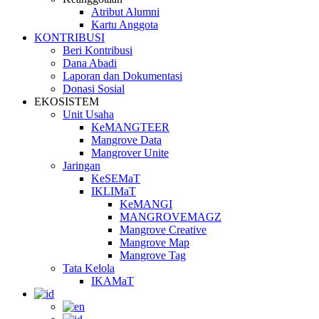
Atribut Alumni
Kartu Anggota
KONTRIBUSI
Beri Kontribusi
Dana Abadi
Laporan dan Dokumentasi
Donasi Sosial
EKOSISTEM
Unit Usaha
KeMANGTEER
Mangrove Data
Mangrover Unite
Jaringan
KeSEMaT
IKLIMaT
KeMANGI
MANGROVEMAGZ
Mangrove Creative
Mangrove Map
Mangrove Tag
Tata Kelola
IKAMaT