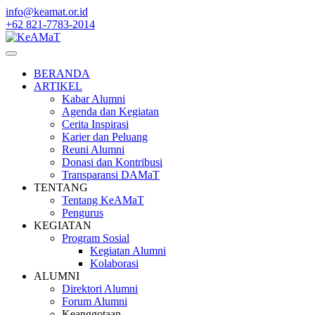
Skip
info@keamat.or.id
to
+62 821-7783-2014
content
BERANDA
ARTIKEL
Kabar Alumni
Agenda dan Kegiatan
Cerita Inspirasi
Karier dan Peluang
Reuni Alumni
Donasi dan Kontribusi
Transparansi DAMaT
TENTANG
Tentang KeAMaT
Pengurus
KEGIATAN
Program Sosial
Kegiatan Alumni
Kolaborasi
ALUMNI
Direktori Alumni
Forum Alumni
Keanggotaan