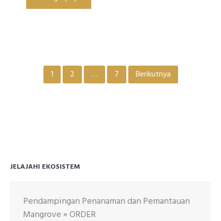
Paginasi
1
2
…
7
Berikutnya
pos
JELAJAHI EKOSISTEM
Pendampingan Penanaman dan Pemantauan
Mangrove » ORDER