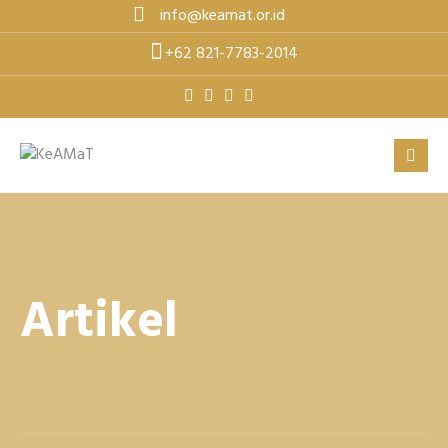
Skip
info@keamat.or.id
to
+62 821-7783-2014
content
Artikel