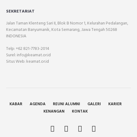
SEKRETARIAT
Jalan Taman Klenteng Sari II, Blok B Nomor 1, Kelurahan Pedalangan,
Kecamatan Banyumanik, Kota Semarang, Jawa Tengah 50268
INDONESIA
Telp: +62 821-7783-2014
Surel: info@keamat.or.id
Situs Web: keamat.or.id
KABAR
AGENDA
REUNI ALUMNI
GALERI
KARIER
KENANGAN
KONTAK