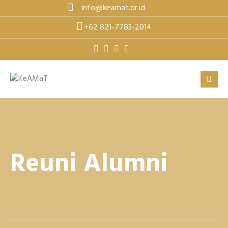
Skip
info@keamat.or.id
to
+62 821-7783-2014
content
Reuni Alumni