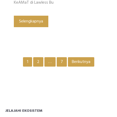
KeAMaT di Lawless Bu
Selengkapnya
Paginasi
1
2
…
7
Berikutnya
pos
JELAJAHI EKOSISTEM