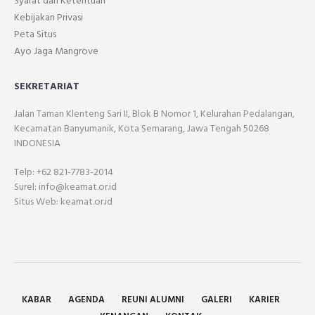
Syarat dan Ketentuan
Kebijakan Privasi
Peta Situs
Ayo Jaga Mangrove
SEKRETARIAT
Jalan Taman Klenteng Sari II, Blok B Nomor 1, Kelurahan Pedalangan,
Kecamatan Banyumanik, Kota Semarang, Jawa Tengah 50268
INDONESIA
Telp: +62 821-7783-2014
Surel: info@keamat.or.id
Situs Web: keamat.or.id
KABAR
AGENDA
REUNI ALUMNI
GALERI
KARIER