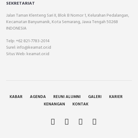
SEKRETARIAT
Jalan Taman Klenteng Sari II, Blok B Nomor 1, Kelurahan Pedalangan,
Kecamatan Banyumanik, Kota Semarang, Jawa Tengah 50268
INDONESIA
Telp: +62 821-7783-2014
Surel: info@keamat.or.id
Situs Web: keamat.or.id
KABAR
AGENDA
REUNI ALUMNI
GALERI
KARIER
KENANGAN
KONTAK