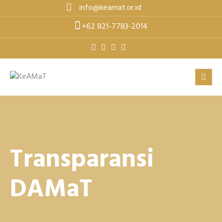
Skip
info@keamat.or.id
to
+62 821-7783-2014
content
Transparansi
DAMaT