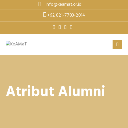
Skip
info@keamat.or.id
to
+62 821-7783-2014
content
Atribut Alumni