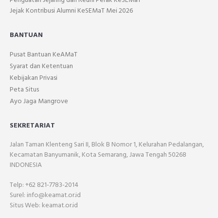
Penguatan Jejaring dan Reuni Perak KeSEMaT
Jejak Kontribusi Alumni KeSEMaT Mei 2026
BANTUAN
Pusat Bantuan KeAMaT
Syarat dan Ketentuan
Kebijakan Privasi
Peta Situs
Ayo Jaga Mangrove
SEKRETARIAT
Jalan Taman Klenteng Sari II, Blok B Nomor 1, Kelurahan Pedalangan,
Kecamatan Banyumanik, Kota Semarang, Jawa Tengah 50268
INDONESIA
Telp: +62 821-7783-2014
Surel: info@keamat.or.id
Situs Web: keamat.or.id