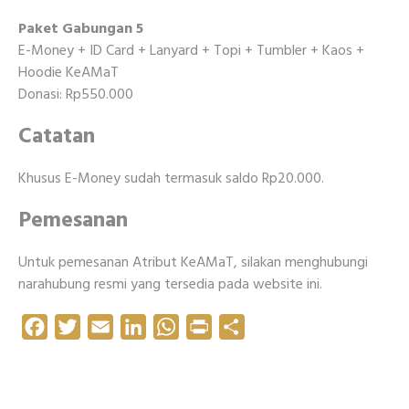
Paket Gabungan 5
E-Money + ID Card + Lanyard + Topi + Tumbler + Kaos +
Hoodie KeAMaT
Donasi: Rp550.000
Catatan
Khusus E-Money sudah termasuk saldo Rp20.000.
Pemesanan
Untuk pemesanan Atribut KeAMaT, silakan menghubungi
narahubung resmi yang tersedia pada website ini.
Facebook
Twitter
Email
LinkedIn
WhatsApp
Print
Share