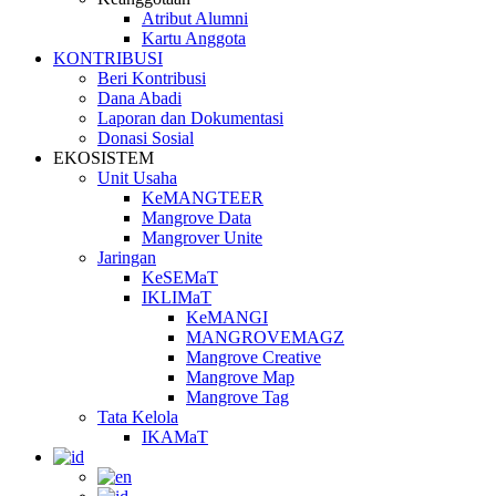
Atribut Alumni
Kartu Anggota
KONTRIBUSI
Beri Kontribusi
Dana Abadi
Laporan dan Dokumentasi
Donasi Sosial
EKOSISTEM
Unit Usaha
KeMANGTEER
Mangrove Data
Mangrover Unite
Jaringan
KeSEMaT
IKLIMaT
KeMANGI
MANGROVEMAGZ
Mangrove Creative
Mangrove Map
Mangrove Tag
Tata Kelola
IKAMaT