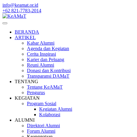
Skip
info@keamat.or.id
to
+62 821-7783-2014
content
BERANDA
ARTIKEL
Kabar Alumni
Agenda dan Kegiatan
Cerita Inspirasi
Karier dan Peluang
Reuni Alumni
Donasi dan Kontribusi
Transparansi DAMaT
TENTANG
Tentang KeAMaT
Pengurus
KEGIATAN
Program Sosial
Kegiatan Alumni
Kolaborasi
ALUMNI
Direktori Alumni
Forum Alumni
Keanggotaan