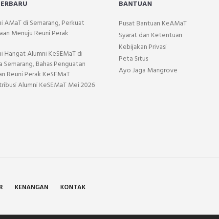
TERBARU
BANTUAN
mi AMaT di Semarang, Perkuat
Pusat Bantuan KeAMaT
aan Menuju Reuni Perak
Syarat dan Ketentuan
Kebijakan Privasi
mi Hangat Alumni KeSEMaT di
Peta Situs
a Semarang, Bahas Penguatan
Ayo Jaga Mangrove
dan Reuni Perak KeSEMaT
tribusi Alumni KeSEMaT Mei 2026
R
KENANGAN
KONTAK