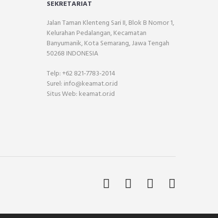
SEKRETARIAT
Jalan Taman Klenteng Sari II, Blok B Nomor 1,
Kelurahan Pedalangan, Kecamatan
Banyumanik, Kota Semarang, Jawa Tengah
50268 INDONESIA
Telp: +62 821-7783-2014
Surel: info@keamat.or.id
Situs Web: keamat.or.id