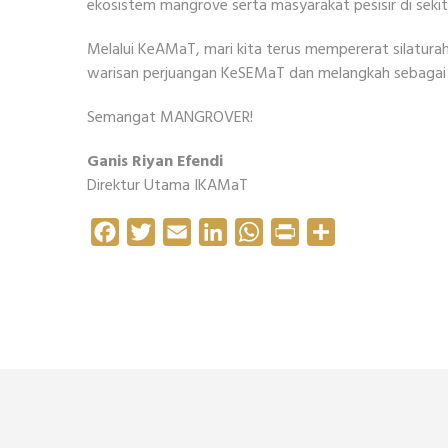
ekosistem mangrove serta masyarakat pesisir di sekit
Melalui KeAMaT, mari kita terus mempererat silaturah
warisan perjuangan KeSEMaT dan melangkah sebagai b
Semangat MANGROVER!
Ganis Riyan Efendi
Direktur Utama IKAMaT
Facebook
Twitter
Email
LinkedIn
WhatsApp
Print
Share