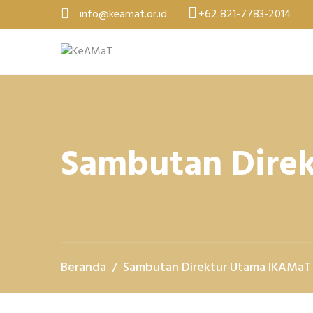
Skip
info@keamat.or.id
+62 821-7783-2014
to
content
Sambutan Dire
Beranda
Sambutan Direktur Utama IKAMaT