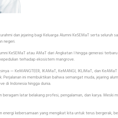
turahmi dan jejaring bagi Keluarga Alumni KeSEMaT serta seluruh
n negeri.
mni KeSEMaT atau AMaT dari Angkatan I hingga generasi terbaru
 kepedulian terhadap ekosistem mangrove.
iliasinya — KeMANGTEER, IKAMaT, KeMANGI, IKLIMaT, dan KeAMaT 
. Perjalanan ini membuktikan bahwa semangat muda, jejaring alum
e di Indonesia hingga dunia.
 beragam latar belakang profesi, pengalaman, dan karya. Meski 
an energi kebersamaan yang mengikat kita untuk terus bergerak, b