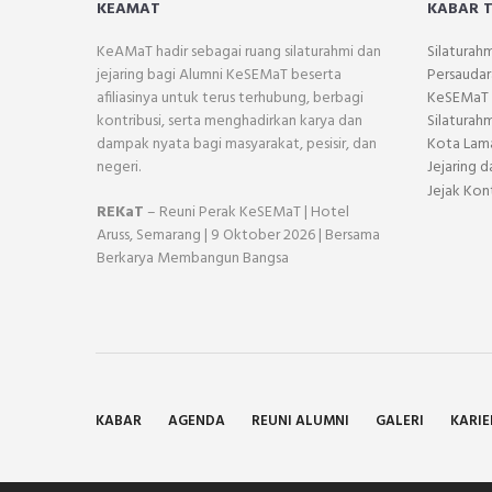
KEAMAT
KABAR 
KeAMaT hadir sebagai ruang silaturahmi dan
Silaturah
jejaring bagi Alumni KeSEMaT beserta
Persaudar
afiliasinya untuk terus terhubung, berbagi
KeSEMaT
kontribusi, serta menghadirkan karya dan
Silaturah
dampak nyata bagi masyarakat, pesisir, dan
Kota Lam
negeri.
Jejaring 
Jejak Kon
REKaT
– Reuni Perak KeSEMaT | Hotel
Aruss, Semarang | 9 Oktober 2026 | Bersama
Berkarya Membangun Bangsa
KABAR
AGENDA
REUNI ALUMNI
GALERI
KARIE