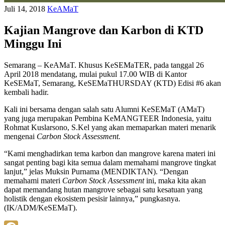
Juli 14, 2018
KeAMaT
Kajian Mangrove dan Karbon di KTD
Minggu Ini
Semarang – KeAMaT. Khusus KeSEMaTER, pada tanggal 26
April 2018 mendatang, mulai pukul 17.00 WIB di Kantor
KeSEMaT, Semarang, KeSEMaTHURSDAY (KTD) Edisi #6 akan
kembali hadir.
Kali ini bersama dengan salah satu Alumni KeSEMaT (AMaT)
yang juga merupakan Pembina KeMANGTEER Indonesia, yaitu
Rohmat Kuslarsono, S.Kel yang akan memaparkan materi menarik
mengenai
Carbon Stock Assessment.
“Kami menghadirkan tema karbon dan mangrove karena materi ini
sangat penting bagi kita semua dalam memahami mangrove tingkat
lanjut,” jelas Muksin Purnama (MENDIKTAN). “Dengan
memahami materi
Carbon Stock Assessment
ini, maka kita akan
dapat memandang hutan mangrove sebagai satu kesatuan yang
holistik dengan ekosistem pesisir lainnya,” pungkasnya.
(IK/ADM/KeSEMaT).