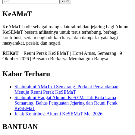
untuk:
KeAMaT
KeAMaT hadir sebagai ruang silaturahmi dan jejaring bagi Alumni
KeSEMaT beserta afiliasinya untuk terus terhubung, berbagi
kontribusi, serta menghadirkan karya dan dampak nyata bagi
masyarakat, pesisir, dan negeri.
REKaT
– Reuni Perak KeSEMaT | Hotel Aruss, Semarang | 9
Oktober 2026 | Bersama Berkarya Membangun Bangsa
Kabar Terbaru
Silaturahmi AMaT di Semarang, Perkuat Persaudaraan
Menuju Reuni Perak KeSEMaT
Silaturahmi Hangat Alumni KeSEMaT di Kota Lama
Semarang, Bahas Penguatan Jejaring dan Reuni Perak
KeSEMaT
Jejak Kontribusi Alumni KeSEMaT Mei 2026
BANTUAN