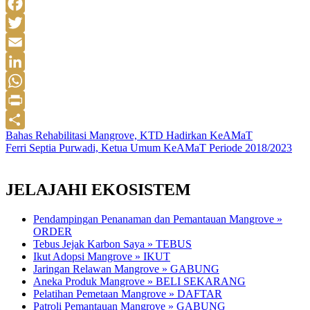
Facebook
Twitter
Email
LinkedIn
WhatsApp
Print
Navigasi
Bahas Rehabilitasi Mangrove, KTD Hadirkan KeAMaT
Share
Ferri Septia Purwadi, Ketua Umum KeAMaT Periode 2018/2023
pos
JELAJAHI EKOSISTEM
Pendampingan Penanaman dan Pemantauan Mangrove »
ORDER
Tebus Jejak Karbon Saya » TEBUS
Ikut Adopsi Mangrove » IKUT
Jaringan Relawan Mangrove » GABUNG
Aneka Produk Mangrove » BELI SEKARANG
Pelatihan Pemetaan Mangrove » DAFTAR
Patroli Pemantauan Mangrove » GABUNG