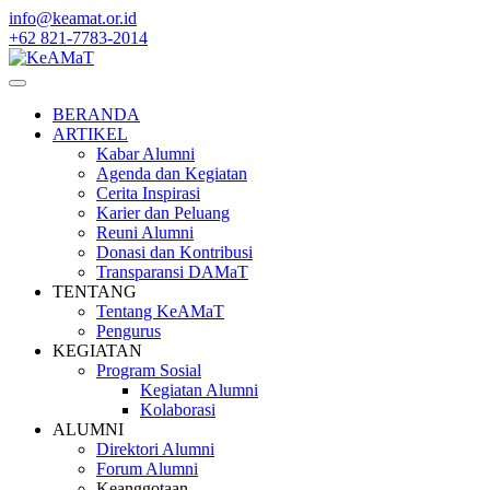
Skip
info@keamat.or.id
to
+62 821-7783-2014
content
BERANDA
ARTIKEL
Kabar Alumni
Agenda dan Kegiatan
Cerita Inspirasi
Karier dan Peluang
Reuni Alumni
Donasi dan Kontribusi
Transparansi DAMaT
TENTANG
Tentang KeAMaT
Pengurus
KEGIATAN
Program Sosial
Kegiatan Alumni
Kolaborasi
ALUMNI
Direktori Alumni
Forum Alumni
Keanggotaan