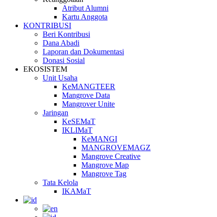
Atribut Alumni
Kartu Anggota
KONTRIBUSI
Beri Kontribusi
Dana Abadi
Laporan dan Dokumentasi
Donasi Sosial
EKOSISTEM
Unit Usaha
KeMANGTEER
Mangrove Data
Mangrover Unite
Jaringan
KeSEMaT
IKLIMaT
KeMANGI
MANGROVEMAGZ
Mangrove Creative
Mangrove Map
Mangrove Tag
Tata Kelola
IKAMaT