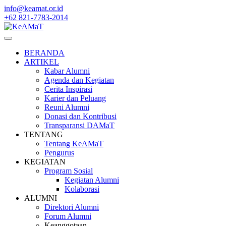
Skip
info@keamat.or.id
to
+62 821-7783-2014
content
BERANDA
ARTIKEL
Kabar Alumni
Agenda dan Kegiatan
Cerita Inspirasi
Karier dan Peluang
Reuni Alumni
Donasi dan Kontribusi
Transparansi DAMaT
TENTANG
Tentang KeAMaT
Pengurus
KEGIATAN
Program Sosial
Kegiatan Alumni
Kolaborasi
ALUMNI
Direktori Alumni
Forum Alumni
Keanggotaan