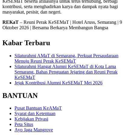
KeSEMaT beserta afiliasinya untuk terus terhubung, berbagi
kontribusi, serta menghadirkan karya dan dampak nyata bagi
masyarakat, pesisir, dan negeri.
REKaT
– Reuni Perak KeSEMaT | Hotel Aruss, Semarang | 9
Oktober 2026 | Bersama Berkarya Membangun Bangsa
Kabar Terbaru
Silaturahmi AMaT di Semarang, Perkuat Persaudaraan
Menuju Reuni Perak KeSEMaT
Silaturahmi Hangat Alumni KeSEMaT di Kota Lama
Semarang, Bahas Penguatan Jejaring dan Reuni Perak
KeSEMaT
Jejak Kontribusi Alumni KeSEMaT Mei 2026
BANTUAN
Pusat Bantuan KeAMaT
Syarat dan Ketentuan
Kebijakan Privasi
Peta Situs
Ayo Jaga Mangrove