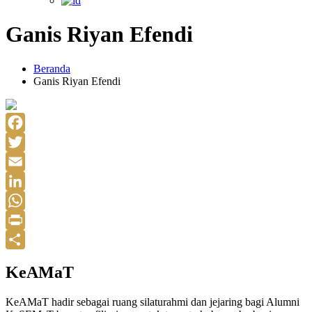
Ganis Riyan Efendi
Beranda
Ganis Riyan Efendi
Facebook
Twitter
Email
LinkedIn
WhatsApp
Print
Share
KeAMaT
KeAMaT hadir sebagai ruang silaturahmi dan jejaring bagi Alumni