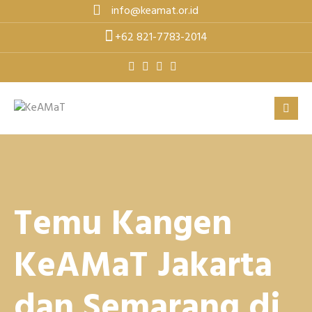
Skip
info@keamat.or.id
to
+62 821-7783-2014
content
Temu Kangen
KeAMaT Jakarta
dan Semarang di