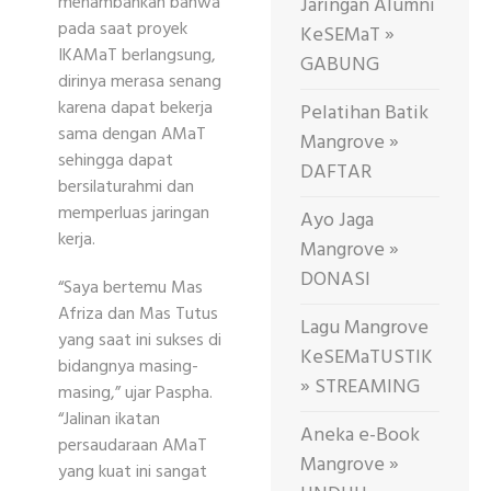
menambahkan bahwa
Jaringan Alumni
pada saat proyek
KeSEMaT »
IKAMaT berlangsung,
GABUNG
dirinya merasa senang
karena dapat bekerja
Pelatihan Batik
sama dengan AMaT
Mangrove »
sehingga dapat
DAFTAR
bersilaturahmi dan
memperluas jaringan
Ayo Jaga
kerja.
Mangrove »
DONASI
“Saya bertemu Mas
Afriza dan Mas Tutus
Lagu Mangrove
yang saat ini sukses di
KeSEMaTUSTIK
bidangnya masing-
» STREAMING
masing,” ujar Paspha.
“Jalinan ikatan
Aneka e-Book
persaudaraan AMaT
Mangrove »
yang kuat ini sangat