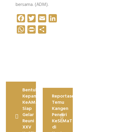
bersama. (ADM).
Facebook
Twitter
Email
LinkedIn
WhatsApp
Print
Share
Navigasi
Bentuk
pos
Kepanitiaan,
Reportase
KeAMaT
Temu
Siap
Kangen
Gelar
Pendiri
Reuni
KeSEMaT
XXV
di