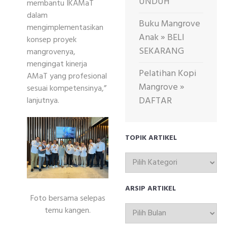
UNDUH
membantu IKAMaT
dalam
Buku Mangrove
mengimplementasikan
Anak » BELI
konsep proyek
SEKARANG
mangrovenya,
mengingat kinerja
Pelatihan Kopi
AMaT yang profesional
Mangrove »
sesuai kompetensinya,”
DAFTAR
lanjutnya.
TOPIK ARTIKEL
TOPIK
ARTIKEL
ARSIP ARTIKEL
Foto bersama selepas
ARSIP
temu kangen.
ARTIKEL