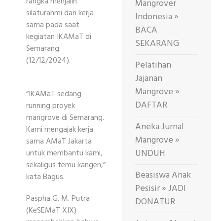
rangka menjalin
Mangrover
silaturahmi dan kerja
Indonesia »
sama pada saat
BACA
kegiatan IKAMaT di
SEKARANG
Semarang.
(12/12/2024).
Pelatihan
Jajanan
Mangrove »
“IKAMaT sedang
DAFTAR
running proyek
mangrove di Semarang.
Aneka Jurnal
Kami mengajak kerja
Mangrove »
sama AMaT Jakarta
UNDUH
untuk membantu kami,
sekaligus temu kangen,”
Beasiswa Anak
kata Bagus.
Pesisir » JADI
Paspha G. M. Putra
DONATUR
(KeSEMaT XIX)