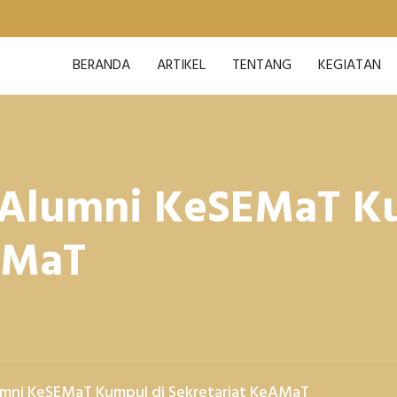
BERANDA
ARTIKEL
TENTANG
KEGIATAN
 Alumni KeSEMaT K
AMaT
umni KeSEMaT Kumpul di Sekretariat KeAMaT