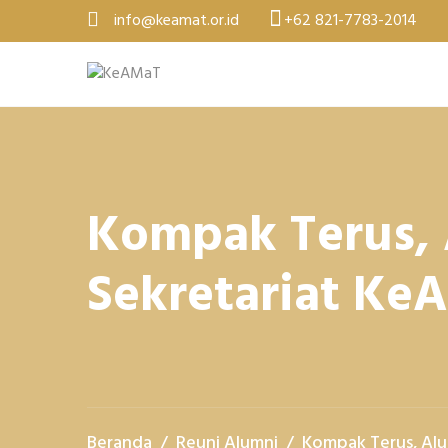
Skip
info@keamat.or.id
+62 821-7783-2014
to
content
Kompak Terus,
Sekretariat Ke
Beranda
Reuni Alumni
Kompak Terus, Al