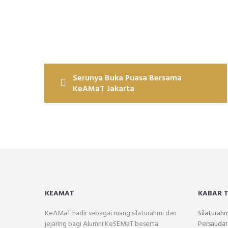
Navigasi
Serunya Buka Puasa Bersama
pos
KeAMaT Jakarta
KEAMAT
KABAR 
KeAMaT hadir sebagai ruang silaturahmi dan
Silaturah
jejaring bagi Alumni KeSEMaT beserta
Persaudar