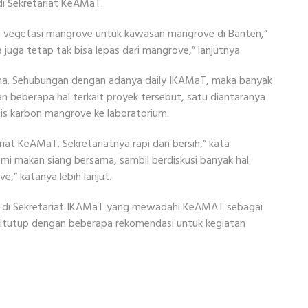
i Sekretariat KeAMaT.
a vegetasi mangrove untuk kawasan mangrove di Banten,”
 juga tetap tak bisa lepas dari mangrove,” lanjutnya.
ama. Sehubungan dengan adanya daily IKAMaT, maka banyak
an beberapa hal terkait proyek tersebut, satu diantaranya
is karbon mangrove ke laboratorium.
riat KeAMaT. Sekretariatnya rapi dan bersih,” kata
Kami makan siang bersama, sambil berdiskusi banyak hal
e,” katanya lebih lanjut.
si di Sekretariat IKAMaT yang mewadahi KeAMAT sebagai
ditutup dengan beberapa rekomendasi untuk kegiatan