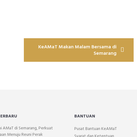
KeAMaT Makan Malam Bersama di
Semarang
TERBARU
BANTUAN
mi AMaT di Semarang, Perkuat
Pusat Bantuan KeAMaT
aan Menuju Reuni Perak
Syarat dan Ketentuan