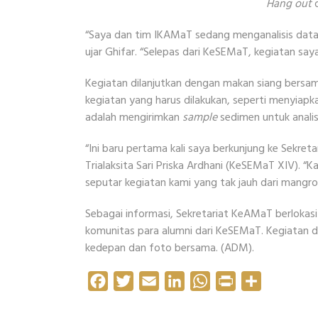
Hang out
d
“Saya dan tim IKAMaT sedang menganalisis dat
ujar Ghifar. “Selepas dari KeSEMaT, kegiatan saya
Kegiatan dilanjutkan dengan makan siang bers
kegiatan yang harus dilakukan, seperti menyiapk
adalah mengirimkan
sample
sedimen untuk analis
“Ini baru pertama kali saya berkunjung ke Sekreta
Trialaksita Sari Priska Ardhani (KeSEMaT XIV). “
seputar kegiatan kami yang tak jauh dari mangrov
Sebagai informasi, Sekretariat KeAMaT berloka
komunitas para alumni dari KeSEMaT. Kegiatan 
kedepan dan foto bersama. (ADM).
Facebook
Twitter
Email
LinkedIn
WhatsApp
Print
Share