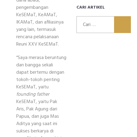
dana abadi,
pengembangan
CARI ARTIKEL
KeSEMaT, KeAMaT,
Cari
IKAMaT, dan afiliasinya
untuk:
yang lain, termasuk
rencana pelaksanaan
Reuni XXV KeSEMaT.
“Saya merasa beruntung
dan bangga sekali
dapat bertemu dengan
tokoh-tokoh penting
KeSEMaT, yaitu
founding father
KeSEMaT, yaitu Pak
Aris, Pak Agung dari
Papua, dan juga Mas
Aditya yang saat ini
sukses berkarya di