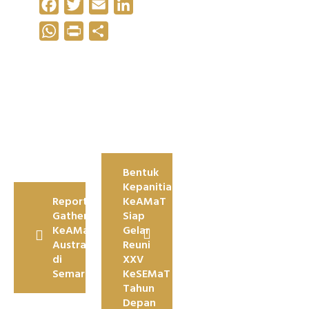
Facebook
Twitter
Email
LinkedIn
WhatsApp
Print
Share
Navigasi
Bentuk
pos
Kepanitiaan,
Reportase
KeAMaT
Gathering
Siap
KeAMaT
Gelar
Australia
Reuni
di
XXV
Semarang
KeSEMaT
Tahun
Depan