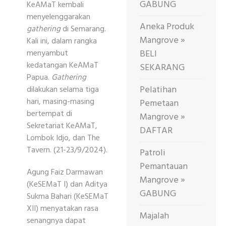
GABUNG
KeAMaT kembali
menyelenggarakan
Aneka Produk
gathering
di Semarang.
Mangrove »
Kali ini, dalam rangka
menyambut
BELI
kedatangan KeAMaT
SEKARANG
Papua.
Gathering
Pelatihan
dilakukan selama tiga
hari, masing-masing
Pemetaan
bertempat di
Mangrove »
Sekretariat KeAMaT,
DAFTAR
Lombok Idjo, dan The
Tavern. (21-23/9/2024).
Patroli
Pemantauan
Agung Faiz Darmawan
Mangrove »
(KeSEMaT I) dan Aditya
GABUNG
Sukma Bahari (KeSEMaT
XII) menyatakan rasa
Majalah
senangnya dapat