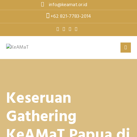
Skip
info@keamat.or.id
to
+62 821-7783-2014
content
Keseruan
Gathering
KeAMaT Papua di