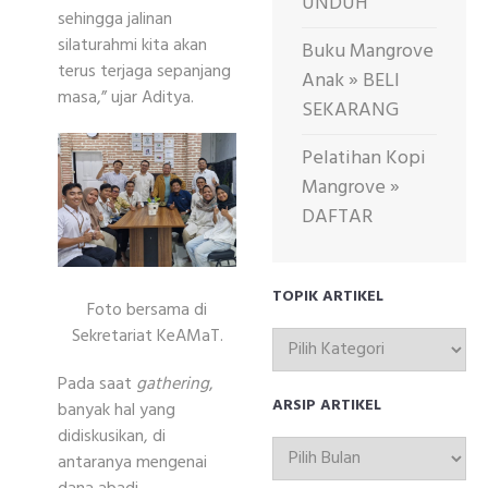
UNDUH
sehingga jalinan
silaturahmi kita akan
Buku Mangrove
terus terjaga sepanjang
Anak » BELI
masa,” ujar Aditya.
SEKARANG
Pelatihan Kopi
Mangrove »
DAFTAR
TOPIK ARTIKEL
Foto bersama di
Sekretariat KeAMaT.
TOPIK
ARTIKEL
Pada saat
gathering
,
ARSIP ARTIKEL
banyak hal yang
didiskusikan, di
ARSIP
antaranya mengenai
ARTIKEL