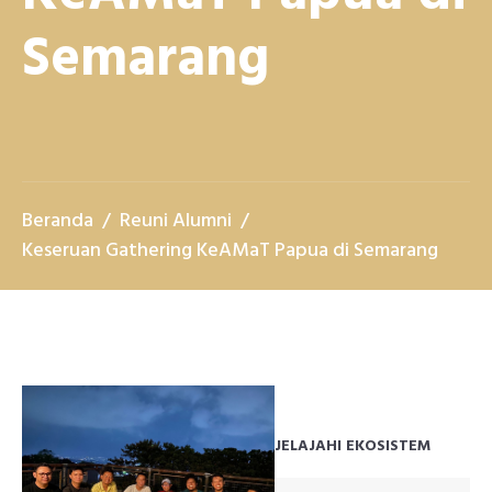
Semarang
Beranda
Reuni Alumni
Keseruan Gathering KeAMaT Papua di Semarang
JELAJAHI EKOSISTEM